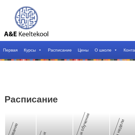
Первая
Курсы
Расписание
Цены
О школе
Конта
Расписание
Язык обучения
Дни недели
Название