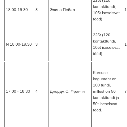
225t (120
kontakttundi,
18:00-19:30
3
Элина Пейал
1
105t iseseisvat
tööd)
225t (120
kontakttundi,
N 18.00-19:30
3
1
105t iseseisvat
tööd)
Kursuse
kogumaht on
100 tundi,
17.00 - 18.30
4
Джордж С. Франчи
millest on 50
7
kontakttundi ja
50t iseseisvat
tööd.