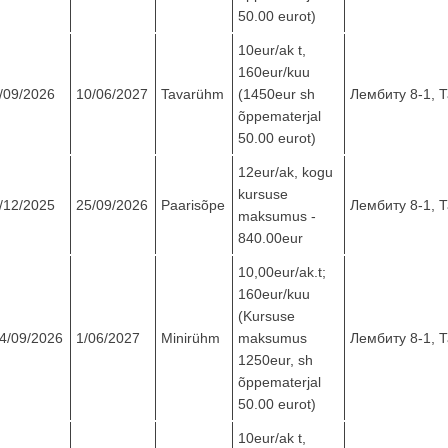
50.00 eurot)
10eur/ak t,
160eur/kuu
/09/2026
10/06/2027
Tavarühm
(1450eur sh
Лембиту 8-1, 
õppematerjal
50.00 eurot)
12eur/ak, kogu
kursuse
/12/2025
25/09/2026
Paarisõpe
Лембиту 8-1, 
maksumus -
840.00eur
10,00eur/ak.t;
160eur/kuu
(Kursuse
4/09/2026
1/06/2027
Minirühm
maksumus
Лембиту 8-1, 
1250eur, sh
õppematerjal
50.00 eurot)
10eur/ak t,