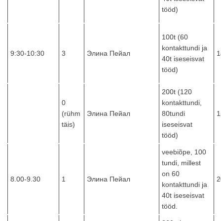
tööd)
100t (60
kontakttundi ja
9:30-10:30
3
Элина Пейал
1
40t iseseisvat
tööd)
200t (120
0
kontakttundi,
(rühm
Элина Пейал
80tundi
1
täis)
iseseisvat
tööd)
veebiõpe, 100
tundi, millest
on 60
8.00-9.30
1
Элина Пейал
2
kontakttundi ja
40t iseseisvat
tööd.