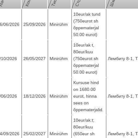
Конец
10eur/ak tund
(750eurot sh
6/06/2026
25/09/2026
Minirühm
õppematerjal
50.00 eurot)
10eur/ak t,
80eur/kuu
/10/2026
26/05/2027
Minirühm
(750eurot sh
Лембиту 8-1, 
õppematerjal
50.00 eurot)
Kursuse hind
on 1680.00
/06/2026
18/12/2026
Minirühm
eurot, hinna
Лембиту 8-1, 
sees on
õppematerjalid.
10eur/ak.t;
80eur/kuu
4/09/2026
25/02/2027
Minirühm
(650eur sh
Лембиту 8-1, 