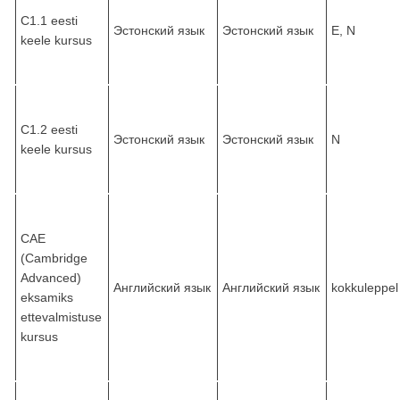
C1.1 eesti
Эстонский язык
Эстонский язык
E, N
keele kursus
C1.2 eesti
Эстонский язык
Эстонский язык
N
keele kursus
CAE
(Cambridge
Advanced)
Английский язык
Английский язык
kokkuleppel
eksamiks
ettevalmistuse
kursus