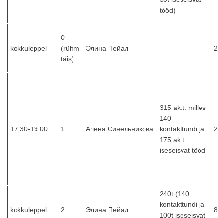
tööd)
0
kokkuleppel
(rühm
Элина Пейал
2
täis)
315 ak.t. milles
140
17.30-19.00
1
Алена Синельникова
kontakttundi ja
2
175 ak t
iseseisvat tööd
240t (140
kontakttundi ja
kokkuleppel
2
Элина Пейал
8
100t iseseisvat