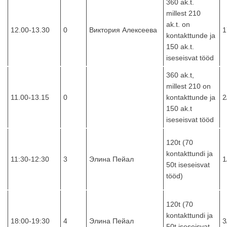
360 ak.t.
millest 210
ak.t. on
12.00-13.30
0
Виктория Алексеева
1
kontakttunde ja
150 ak.t.
iseseisvat tööd
360 ak.t,
millest 210 on
11.00-13.15
0
kontakttunde ja
2
150 ak.t
iseseisvat tööd
120t (70
kontakttundi ja
11:30-12:30
3
Элина Пейал
1
50t iseseisvat
tööd)
120t (70
kontakttundi ja
18:00-19:30
4
Элина Пейал
3
50t iseseisvat