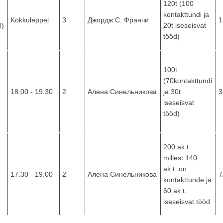
120t (100
kontakttundi ja
Kokkuleppel
3
Джордж С. Франчи
1
l)
20t iseseisvat
tööd)
100t
(70kontakttundi
18.00 - 19.30
2
Алена Синельникова
ja 30t
3
iseseisvat
tööd)
200 ak.t.
millest 140
ak.t. on
17.30 - 19.00
2
Алена Синельникова
7
kontakttunde ja
60 ak.t.
iseseisvat tööd