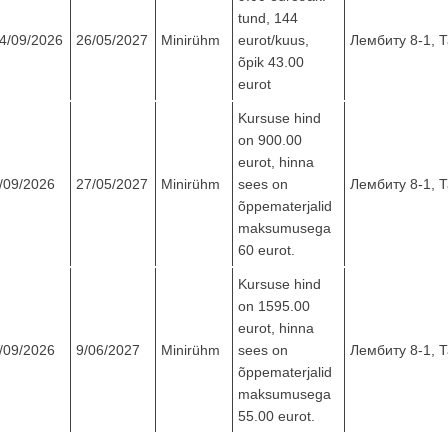
tund, 144
4/09/2026
26/05/2027
Minirühm
eurot/kuus,
Лембиту 8-1, 
õpik 43.00
eurot
Kursuse hind
on 900.00
eurot, hinna
/09/2026
27/05/2027
Minirühm
sees on
Лембиту 8-1, 
õppematerjalid
maksumusega
60 eurot.
Kursuse hind
on 1595.00
eurot, hinna
/09/2026
9/06/2027
Minirühm
sees on
Лембиту 8-1, 
õppematerjalid
maksumusega
55.00 eurot.