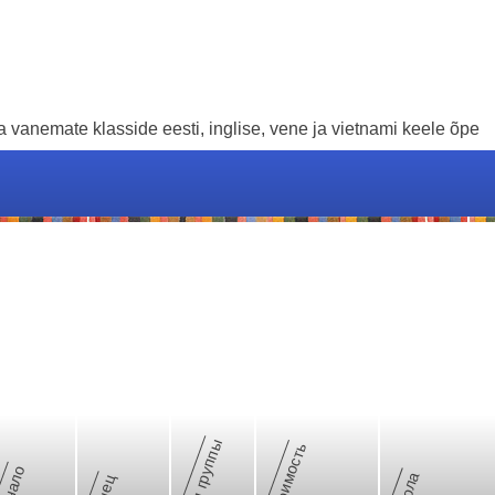
 vanemate klasside eesti, inglise, vene ja vietnami keele õpe
Тип группы
Стоимость
ачало
Школа