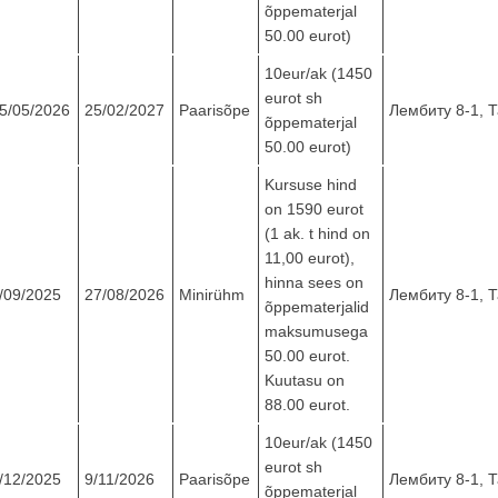
õppematerjal
50.00 eurot)
10eur/ak (1450
eurot sh
5/05/2026
25/02/2027
Paarisõpe
Лембиту 8-1, 
õppematerjal
50.00 eurot)
Kursuse hind
on 1590 eurot
(1 ak. t hind on
11,00 eurot),
hinna sees on
/09/2025
27/08/2026
Minirühm
Лембиту 8-1, 
õppematerjalid
maksumusega
50.00 eurot.
Kuutasu on
88.00 eurot.
10eur/ak (1450
eurot sh
/12/2025
9/11/2026
Paarisõpe
Лембиту 8-1, 
õppematerjal