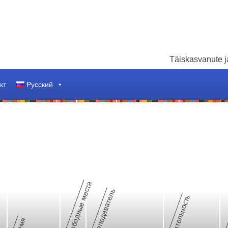
Täiskasvanute ja
кт
Русский
Свободные места
Преподаватель
Длительность
Н
Время