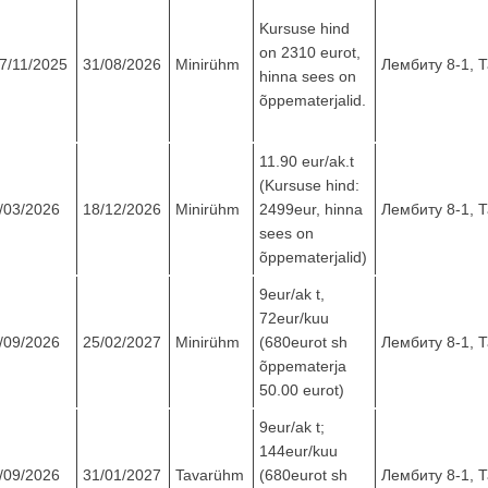
Kursuse hind
on 2310 eurot,
7/11/2025
31/08/2026
Minirühm
Лембиту 8-1, 
hinna sees on
õppematerjalid.
11.90 eur/ak.t
(Kursuse hind:
/03/2026
18/12/2026
Minirühm
2499eur, hinna
Лембиту 8-1, 
sees on
õppematerjalid)
9eur/ak t,
72eur/kuu
/09/2026
25/02/2027
Minirühm
(680eurot sh
Лембиту 8-1, 
õppematerja
50.00 eurot)
9eur/ak t;
144eur/kuu
/09/2026
31/01/2027
Tavarühm
(680eurot sh
Лембиту 8-1, 