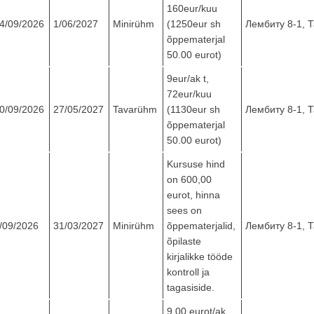
160eur/kuu
4/09/2026
1/06/2027
Minirühm
(1250eur sh
Лембиту 8-1, 
õppematerjal
50.00 eurot)
9eur/ak t,
72eur/kuu
0/09/2026
27/05/2027
Tavarühm
(1130eur sh
Лембиту 8-1, 
õppematerjal
50.00 eurot)
Kursuse hind
on 600,00
eurot, hinna
sees on
/09/2026
31/03/2027
Minirühm
õppematerjalid,
Лембиту 8-1, 
õpilaste
kirjalikke tööde
kontroll ja
tagasiside.
9.00 eurot/ak.