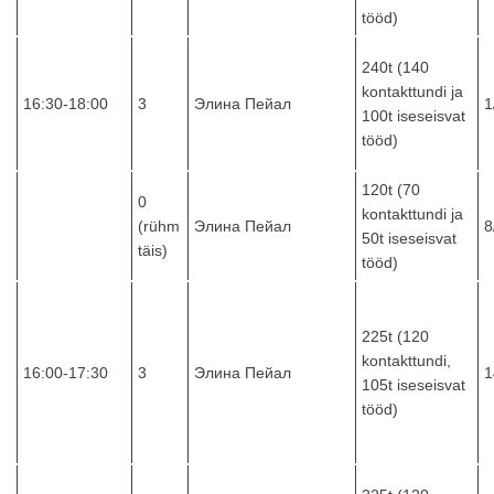
tööd)
240t (140
kontakttundi ja
16:30-18:00
3
Элина Пейал
1
100t iseseisvat
tööd)
120t (70
0
kontakttundi ja
(rühm
Элина Пейал
8
50t iseseisvat
täis)
tööd)
225t (120
kontakttundi,
16:00-17:30
3
Элина Пейал
1
105t iseseisvat
tööd)