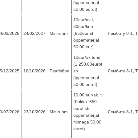
õppematerjal
50.00 eurot)
10eur/ak t,
80eur/kuu
4/09/2026
24/02/2027
Minirühm
(650eur sh
Лембиту 8-1, 
õppematerjal
50.00 eur)
10eur/ak tund
(1 250.00eurot
5/12/2025
16/10/2026
Paarisõpe
sh
Лембиту 8-1, 
õppematerjal
50.00 eurot)
10.00 eur/ak. t
(Kokku: 650
eurot sh
0/07/2026
23/10/2026
Minirühm
Лембиту 8-1, 
õppematerjal
hinnaga 50.00
eurot)