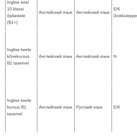
Inglise keel
10.klassi
E/K
Английский язык
Английский язык
õpilastele
(kokkuleppe
(B1+)
Inglise keele
kõnekursus
Английский язык
Английский язык
N
B2 tasemel
Inglise keele
kursus B1
Английский язык
Русский язык
E/K
tasemel