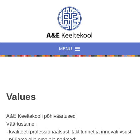
MENU
Values
A&E Keeltekooli põhiväärtused
Väärtustame:
- kvaliteeti professionaalsust, taktitunnet ja innovatiivsust;
- püüame olla oma ala parimad;