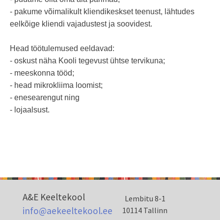
- pakume võimalikult kliendikeskset teenust, lähtudes
eelkõige kliendi vajadustest ja soovidest.
Head töötulemused eeldavad:
- oskust näha Kooli tegevust ühtse tervikuna;
- meeskonna tööd;
- head mikrokliima loomist;
- enesearengut ning
- lojaalsust.
A&E Keeltekool
Lembitu 8-1
info@aekeeltekool.ee
10114 Tallinn