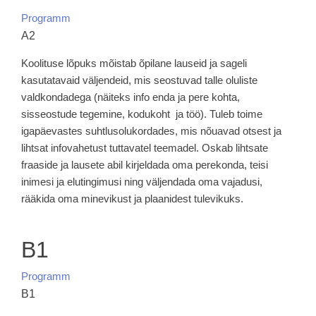
Programm
A2
Koolituse lõpuks mõistab õpilane lauseid ja sageli
kasutatavaid väljendeid, mis seostuvad talle oluliste
valdkondadega (näiteks info enda ja pere kohta,
sisseostude tegemine, kodukoht ja töö). Tuleb toime
igapäevastes suhtlusolukordades, mis nõuavad otsest ja
lihtsat info­vahetust tuttavatel teemadel. Oskab lihtsate
fraaside ja lausete abil kirjeldada oma perekonda, teisi
inimesi ja elutingimusi ning väljendada oma vajadusi,
rääkida oma minevikust ja plaanidest tulevikuks.
B1
Programm
B1