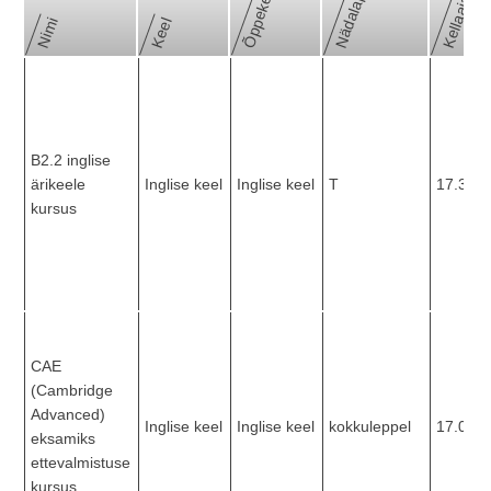
Õppekeel
Kellaajad
Nimi
Keel
B2.2 inglise
ärikeele
Inglise keel
Inglise keel
T
17.30-1
kursus
CAE
(Cambridge
Advanced)
Inglise keel
Inglise keel
kokkuleppel
17.00 -
eksamiks
ettevalmistuse
kursus