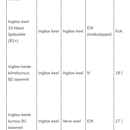
Inglise keel
10.klassi
E/K
Inglise keel
Inglise keel
Kokkule
õpilastele
(kokkuleppel)
(B1+)
Inglise keele
kõnekursus
Inglise keel
Inglise keel
N
18.00 -
B2 tasemel
Inglise keele
kursus B1
Inglise keel
Vene keel
E/K
17.30 -
tasemel