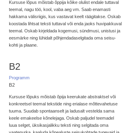
Kursuse lõpus mõistab õppija kõike olulist endale tuttaval
teemal, nagu töö, kool, vaba aeg vm. Saab enamasti
hakkama välisriigis, kus vastavat keelt räägitakse. Oskab
koostada lihtsat teksti tuttaval või enda jaoks huvipakkuval
teemal. Oskab kirjeldada kogemusi, sündmusi, unis­tusi ja
eesmärke ning lühidalt põhjendadaselgitada oma seisu­
kohti ja plaane.
B2
Programm
B2
Kursuse lõpuks mõistab õpija keerukate abstraktsel või
konkreetsel teemal tekstide ning erialase mõttevahetuse
tuuma. Suu­dab spontaanselt ja ladusalt vestelda sama
keele emakeelse kõnele­jaga. Oskab palju­del teemadel
luua selget, üksikasjalikku teksti ning selgitada oma
vaatenurka, kaaluda kõnealuste seisukohtade tugevaid ja