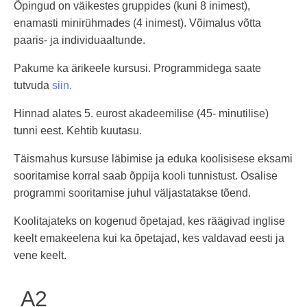
Õpingud on väikestes gruppides (kuni 8 inimest),
enamasti minirühmades (4 inimest). Võimalus võtta
paaris- ja individuaaltunde.
Pakume ka ärikeele kursusi. Programmidega saate
tutvuda
siin.
Hinnad alates 5. eurost akadeemilise (45- minutilise)
tunni eest. Kehtib kuutasu.
Täismahus kursuse läbimise ja eduka koolisisese eksami
sooritamise korral saab õppija kooli tunnistust. Osalise
programmi sooritamise juhul väljastatakse tõend.
Koolitajateks on kogenud õpetajad, kes räägivad inglise
keelt emakeelena kui ka õpetajad, kes valdavad eesti ja
vene keelt.
A2