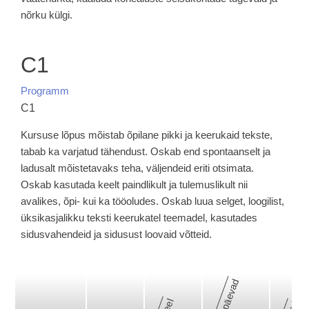
nõrku külgi.
С1
Programm
С1
Kursuse lõpus mõistab õpilane pikki ja keerukaid tekste,
tabab ka varjatud tähen­dust. Oskab end spontaanselt ja
ladusalt mõistetavaks teha, väljendeid eriti otsimata.
Oskab kasutada keelt paindlikult ja tule­muslikult nii
avalikes, õpi- kui ka tööoludes. Oskab luua selget, loogilist,
üksik­asjalikku teksti keerukatel teemadel, kasutades
sidus­vahendeid ja sidusust loovaid võtteid.
Nädalapäevad