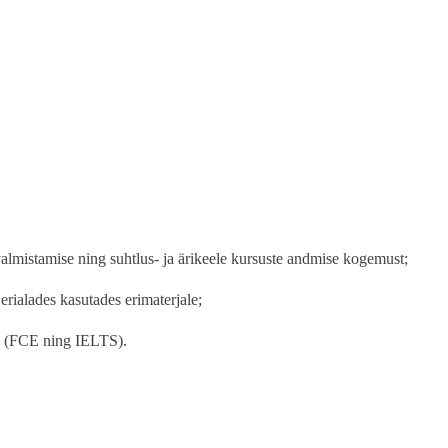
almistamise ning suhtlus- ja ärikeele kursuste andmise kogemust;
 erialades kasutades erimaterjale;
ks (FCE ning IELTS).