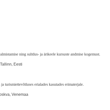
almistamise ning suhtlus- ja ärikeele kursuste andmise kogemust.
allinn, Eesti
ja turismiettevõtluses erialades kasutades erimaterjale.
 Moskva, Venemaa