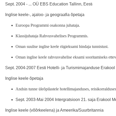
Sept. 2004 - ... OÜ EBS Education Tallinn, Eest
i
Inglise keele-, ajaloo- ja geograafia õpetaja
Euroopa Programmi osakonna juhataja.
Klassijuhataja Rahvusvahelises Programmis.
Oman suulise inglise keele riigieksami hindaja tunnistust.
Oman inglise keele rahvusvahelise eksami sooritamiseks ettev
Sept. 2004-2007 Eesti Hotelli- ja Turismimajanduse Erakool T
Inglise keele õpetaja
Andsin tunne üleõpilastele hotellimajanduses, reisikorralduses 
Sept. 2003-Mai 2004 Intergratsioon 21. saja Erakool
Inglise keele (võõrkeelena) ja Ameerika/Suurbritannia