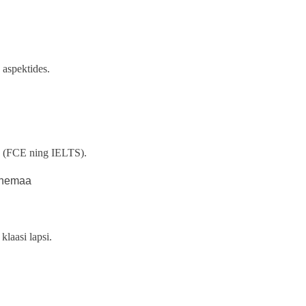
 aspektides.
.
ks (FCE ning IELTS).
enemaa
klaasi lapsi.