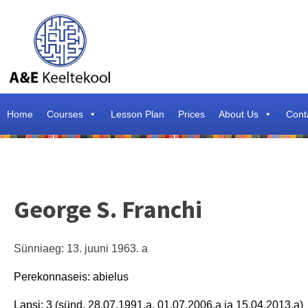
Home
Courses
Lesson Plan
Prices
About Us
Cont
George S. Franchi
Sünniaeg: 13. juuni 1963. a
Perekonnaseis: abielus
Lapsi: 3 (sünd. 28.07.1991.a, 01.07.2006.a ja 15.04.2013.a)