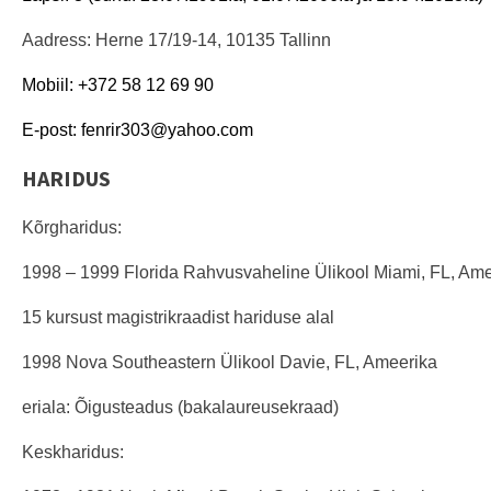
Aadress: Herne 17/19-14, 10135 Tallinn
Mobiil: +372 58 12 69 90
E-post: fenrir303@yahoo.com
HARIDUS
Kõrgharidus:
1998 – 1999 Florida Rahvusvaheline Ülikool Miami, FL, Am
15 kursust magistrikraadist hariduse alal
1998
Nova Southeastern Ülikool Davie, FL, Ameerika
eriala: Õigusteadus (bakalaureusekraad)
Keskharidus: