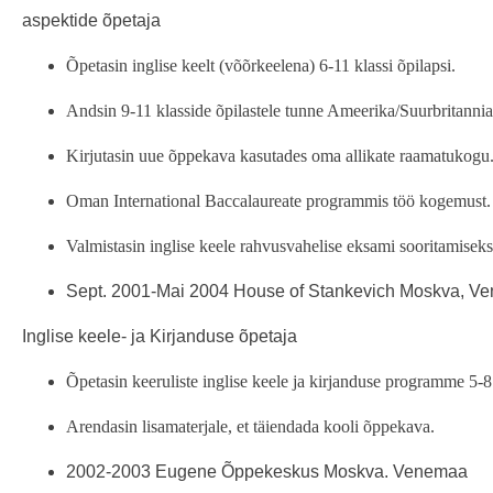
aspektide õpetaja
Õpetasin inglise keelt (võõrkeelena) 6-11 klassi õpilapsi.
Andsin 9-11 klasside õpilastele tunne Ameerika/Suurbritannia
Kirjutasin uue õppekava kasutades oma allikate raamatukogu
Oman International Baccalaureate programmis töö kogemust.
Valmistasin inglise keele rahvusvahelise eksami sooritamise
Sept. 2001-Mai 2004 House of Stankevich Moskva, V
Inglise keele- ja Kirjanduse õpetaja
Õpetasin keeruliste inglise keele ja kirjanduse programme 5-8 
Arendasin lisamaterjale, et täiendada kooli õppekava.
2002-2003 Eugene Õppekeskus Moskva. Venemaa