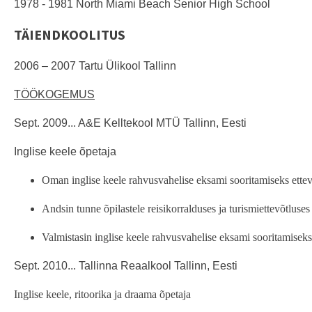
1978 - 1981 North Miami Beach Senior High School
TÄIENDKOOLITUS
2006 – 2007 Tartu Ülikool Tallinn
TÖÖKOGEMUS
Sept. 2009... A
&E K
elltekool MTÜ Tallinn, Eesti
Inglise keele õpetaja
Oman inglise keele rahvusvahelise eksami sooritamiseks ettev
Andsin tunne õpilastele reisikorralduses ja turismiettevõtluses
Valmistasin inglise keele rahvusvahelise eksami sooritamise
Sept. 2010... Tallinna Reaalkool Tallinn, Eesti
Inglise keele, ritoorika ja draama õpetaja