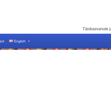
Täiskasvanute ja
act
English