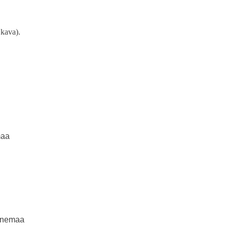
 kava).
maa
Venemaa